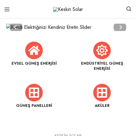
Keskin
Güneşten
Solar
Gelen
Güç
EVSEL GÜNEŞ ENERJISI
ENDÜSTRIYEL GÜNEŞ
ENERJISI
GÜNEŞ PANELLERI
AKÜLER
KESKIN SOLAR