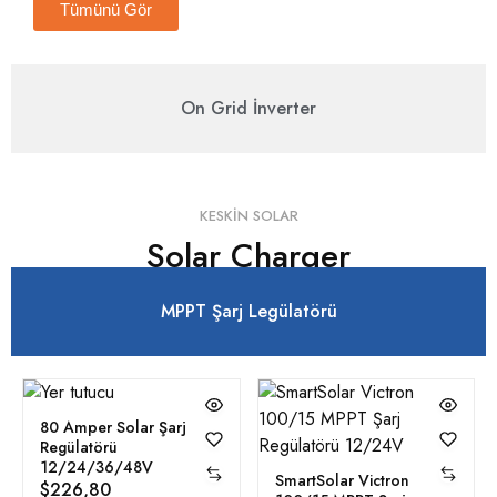
Tümünü Gör
On Grid İnverter
KESKIN SOLAR
Solar Charger
MPPT Şarj Legülatörü
80 Amper Solar Şarj
Regülatörü
12/24/36/48V
SmartSolar Victron
$
226,80