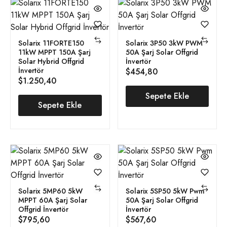
Solarix 11FORTE150
Solarix 3P50 3kW PWM
11kW MPPT 150A Şarj
50A Şarj Solar Offgrid
Solar Hybrid Offgrid
İnvertör
İnvertör
$
454,80
$
1.250,40
Sepete Ekle
Sepete Ekle
Solarix 5MP60 5kW
Solarix 5SP50 5kW Pwm
MPPT 60A Şarj Solar
50A Şarj Solar Offgrid
Offgrid İnvertör
İnvertör
$
795,60
$
567,60