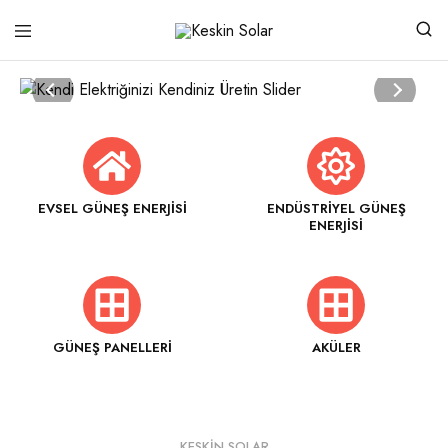
Keskin
Güneşten
Solar
Gelen
Güç
EVSEL GÜNEŞ ENERJISI
ENDÜSTRIYEL GÜNEŞ
ENERJISI
GÜNEŞ PANELLERI
AKÜLER
KESKIN SOLAR