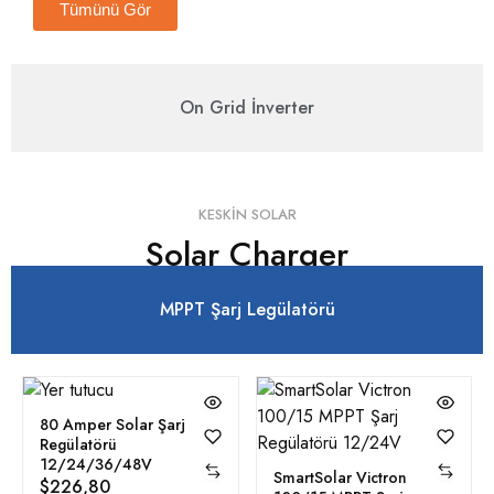
Tümünü Gör
On Grid İnverter
KESKIN SOLAR
Solar Charger
MPPT Şarj Legülatörü
80 Amper Solar Şarj
Regülatörü
12/24/36/48V
SmartSolar Victron
$
226,80